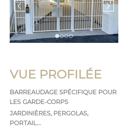
t
Suivant
1
2
3
4
VUE PROFILÉE
BARREAUDAGE SPÉCIFIQUE POUR
LES GARDE-CORPS
JARDINIÈRES, PERGOLAS,
PORTAIL…