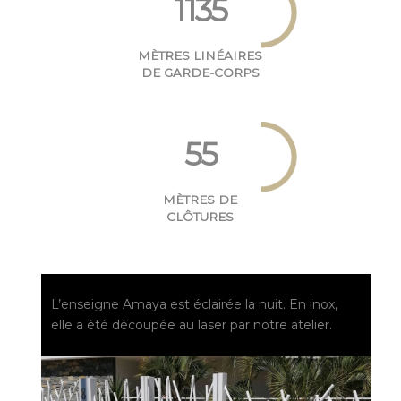
1135
MÈTRES LINÉAIRES
DE GARDE-CORPS
55
MÈTRES DE
CLÔTURES
L’enseigne Amaya est éclairée la nuit. En inox,
elle a été découpée au laser par notre atelier.